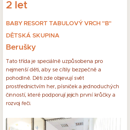
2 let
BABY RESORT TABULOVÝ VRCH "B"
DĚTSKÁ SKUPINA
Berušky
Tato třída je speciálně uzpůsobena pro
nejmenší děti, aby se cítily bezpečně a
pohodlně. Děti zde objevují svět
prostřednictvím her, písniček a jednoduchých
činností, které podporují jejich první krůčky a
rozvoj řeči.