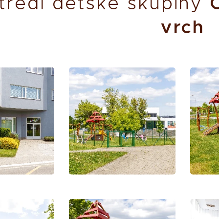
tředí dětské skupiny
vrch